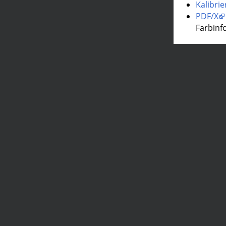
Kalibri
PDF/X
Farbinf