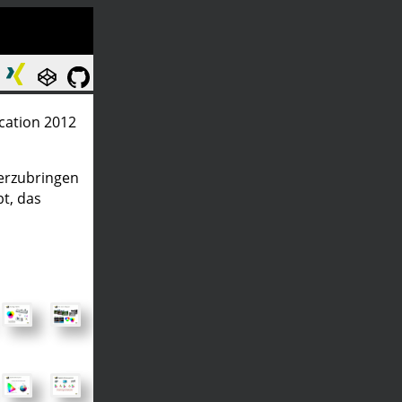
cation 2012
erzubringen
bt, das