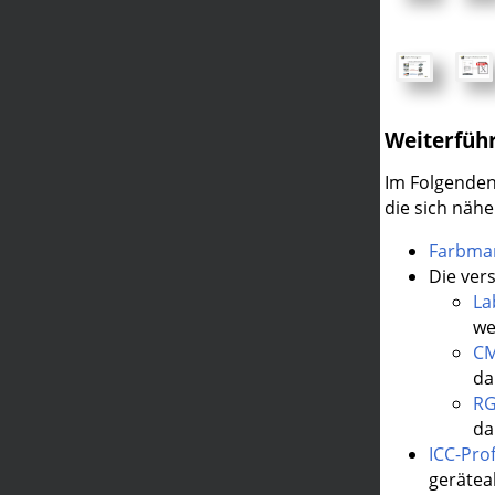
Weiterfüh
Im Folgenden
die sich näh
Farbma
Die ver
La
we
CM
da
RG
da
ICC-Prof
gerätea