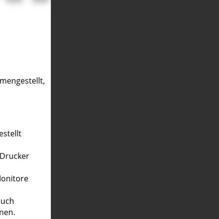
mengestellt,
stellt
 Drucker
Monitore
auch
nen.