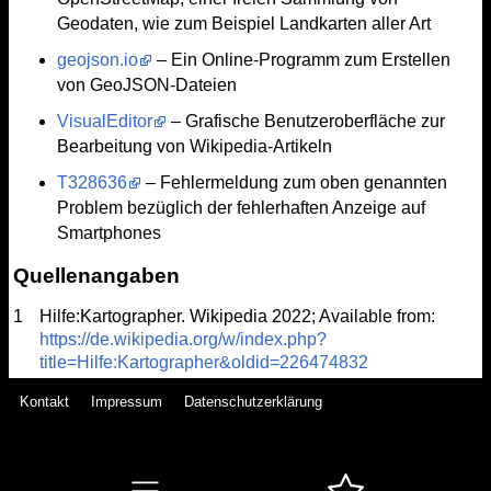
Geodaten, wie zum Beispiel Landkarten aller Art
geojson.io
– Ein Online-Programm zum Erstellen
von GeoJSON-Dateien
VisualEditor
– Grafische Benutzeroberfläche zur
Bearbeitung von Wikipedia-Artikeln
T328636
– Fehlermeldung zum oben genannten
Problem bezüglich der fehlerhaften Anzeige auf
Smartphones
Quellenangaben
1
Hilfe:Kartographer. Wikipedia 2022; Available from:
https://de.wikipedia.org/w/index.php?
title=Hilfe:Kartographer&oldid=226474832
Kontakt
Impressum
Datenschutzerklärung
Copyright Thomas Krakow