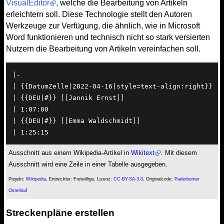
VisualEditor
, welche die Bearbeitung von Artikeln
erleichtern soll. Diese Technologie stellt den Autoren
Werkzeuge zur Verfügung, die ähnlich, wie in Microsoft
Word funktionieren und technisch nicht so stark versierten
Nutzern die Bearbeitung von Artikeln vereinfachen soll.
|-

| {{DatumZelle|2022-04-16|style=text-align:right}}

| {{DEU|#}} [[Jannik Ernst]]

| 1:07:00

| {{DEU|#}} [[Emma Waldschmidt]]

| 1:25:15
Ausschnitt aus einem Wikipedia-Artikel in
Wikitext
. Mit diesem
Ausschnitt wird eine Zeile in einer Tabelle ausgegeben.
Projekt:
Wikipedia
, Entwickler: Freiwillige, Lizenz:
CC-BY-SA-3.0
, Originalcode:
Paderborner
Osterlauf
Streckenpläne erstellen