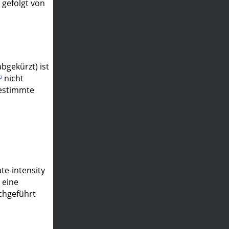
g gefolgt von
bgekürzt) ist
nicht
bestimmte
e-intensity
 eine
chgeführt