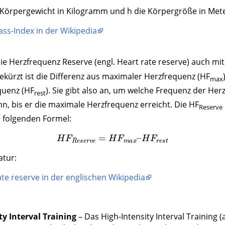
Körpergewicht in Kilogramm und h die Körpergröße in Meter
ss-Index in der Wikipedia
ie Herzfrequenz Reserve (engl. Heart rate reserve) auch mi
kürzt ist die Differenz aus maximaler Herzfrequenz (HF
max
quenz (HF
). Sie gibt also an, um welche Frequenz der Her
rest
n, bis er die maximale Herzfrequenz erreicht. Die HF
Reserve
r folgenden Formel:
H
F
R
e
s
e
H
r
F
v
r
e
e
=
s
H
t
F
m
a
x
–
atur:
ate reserve in der englischen Wikipedia
ty Interval Training
– Das High-Intensity Interval Training (