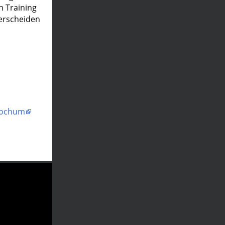
n Training
erscheiden
 Bochum