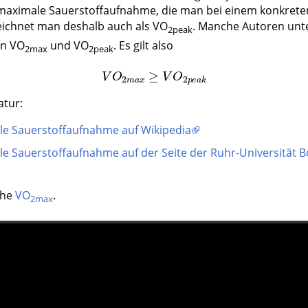
maximale Sauerstoffaufnahme, die man bei einem konkrete
zeichnet man deshalb auch als VO
. Manche Autoren unt
2peak
en VO
und VO
. Es gilt also
2max
2peak
V
O
2
m
a
x
≥
V
O
2
p
e
a
k
atur:
e Sauerstoffaufnahme auf Wikipedia
e Sauerstoffaufnahme auf der Seite der Ruhr-Universität
ehe
VO
.
2max