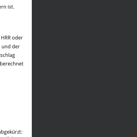
n ist.
t HRR oder
) und der
zschlag
berechnet
abgekürzt: