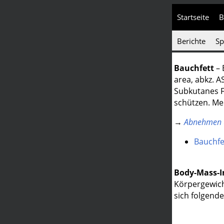
Startseite
B
Berichte
Sp
Bauchfett
– 
area, abkz. A
Subkutanes F
schützen. Meh
→
Abnehmen u
Bauchfe
Body-Mass-I
Körpergewich
sich folgend