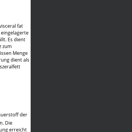
isceral fat
 eingelagerte
t. Es dient
z zum
ewissen Menge
ung dient als
zeralfett
auerstoff der
n. Die
ung erreicht