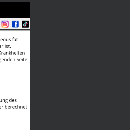
eous fat
r ist.
Krankheiten
genden Seite:
tung des
er berechnet