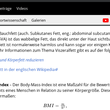
eiträge
Videos
ortwissenschaft
Galerien
Bauchfett (auch. Subkutanes Fett, eng.: abdominal subcutan
SVA) ist das wabbelige Fett, das direkt unter der Haut sichtba
ett ist normalerweise harmlos und kann sogar vor einigen 
r Informationen zum Thema Viszeralfett gibt es auf der fol
nd Körperfett reduzieren
tt in der englischen Wikipedia
ndex
– Der Body-Mass-Index ist eine Maßzahl für die Bewer
ts eines Menschen in Relation zu seiner Körpergröße. Dies
ermaßen:
B
M
I
=
m
h
2
,