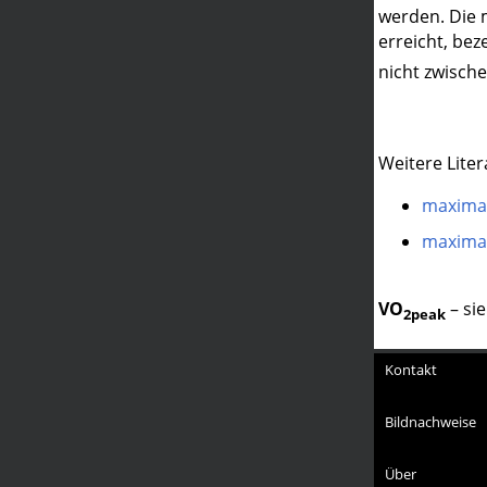
werden. Die 
erreicht, be
nicht zwisch
Weitere Liter
maximal
maximal
VO
– si
2peak
Kontakt
Bildnachweise
Über