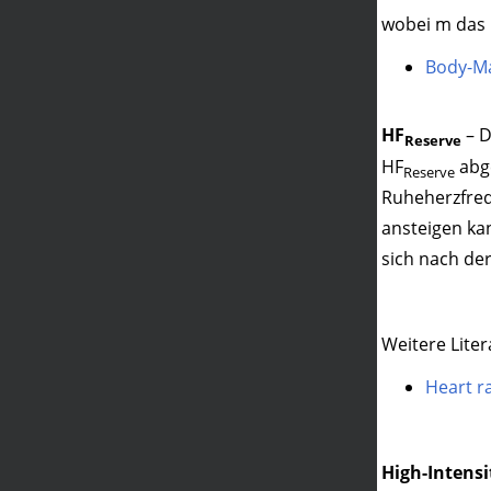
wobei m das 
Body-Ma
HF
– D
Reserve
HF
abge
Reserve
Ruheherzfre
ansteigen kan
sich nach de
Weitere Liter
Heart r
High-Intensi