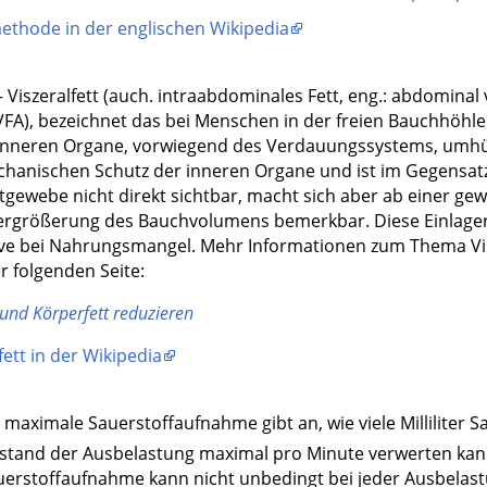
thode in der englischen Wikipedia
 Viszeralfett (auch. intraabdominales Fett, eng.: abdominal v
VFA), bezeichnet das bei Menschen in der freien Bauchhöhle
e inneren Organe, vorwiegend des Verdauungssystems, umhüll
chanischen Schutz der inneren Organe und ist im Gegensat
tgewebe nicht direkt sichtbar, macht sich aber ab einer g
ergrößerung des Bauchvolumens bemerkbar. Diese Einlager
ve bei Nahrungsmangel. Mehr Informationen zum Thema Vis
er folgenden Seite:
nd Körperfett reduzieren
fett in der Wikipedia
 maximale Sauerstoffaufnahme gibt an, wie viele Milliliter S
stand der Ausbelastung maximal pro Minute verwerten kan
erstoffaufnahme kann nicht unbedingt bei jeder Ausbelast