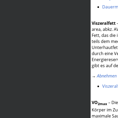
Dauerme
Viszeralfett
–
area, abkz. A
Fett, das di
teils dem me
Unterhautfet
durch eine V
Energiereser
gibt es auf d
→
Abnehmen u
Viszeral
VO
– Die
2max
Körper im Zu
maximale Sau