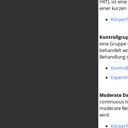
HIIT), ist ei
einer kurzen
Körperfe
Kontrollgru
eine Gruppe 
behandelt wor
Behandlung d
Kontrol
Experim
Moderate D
continuous tr
moderate Bel
wird.
Körperf